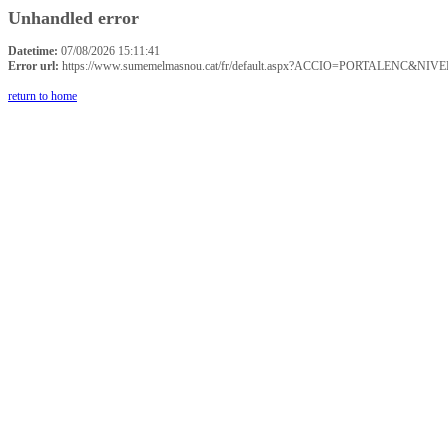
Unhandled error
Datetime:
07/08/2026 15:11:41
Error url:
https://www.sumemelmasnou.cat/fr/default.aspx?ACCIO=PORTALENC&NIVE
return to home