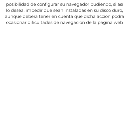
posibilidad de configurar su navegador pudiendo, si así
lo desea, impedir que sean instaladas en su disco duro,
aunque deberá tener en cuenta que dicha acción podrá
ocasionar dificultades de navegación de la página web
Adresse:
Av. del Maresme, 5 - El Masnou
SUIVEZ NOUS SUR
CONTACT
Du lundi au vendredi, de 8h30 à 15h.
Les mardis et jeudis, de 16h à 19h.
Fermé les jours fériés
934 393 699
Whatsapp:
678 166 373
info@sumemelmasnou.cat