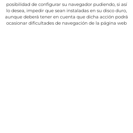
posibilidad de configurar su navegador pudiendo, si así
lo desea, impedir que sean instaladas en su disco duro,
aunque deberá tener en cuenta que dicha acción podrá
ocasionar dificultades de navegación de la página web
Adresse:
Av. del Maresme, 5 - El Masnou
SUIVEZ NOUS SUR
CONTACT
Du lundi au vendredi, de 8h30 à 15h.
Les mardis et jeudis, de 16h à 19h.
Fermé les jours fériés
934 393 699
Whatsapp:
678 166 373
info@sumemelmasnou.cat