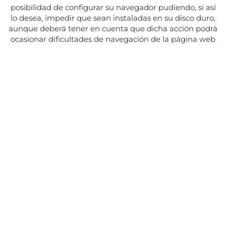
posibilidad de configurar su navegador pudiendo, si así
lo desea, impedir que sean instaladas en su disco duro,
aunque deberá tener en cuenta que dicha acción podrá
ocasionar dificultades de navegación de la página web
Adresse:
Av. del Maresme, 5 - El Masnou
SUIVEZ NOUS SUR
CONTACT
Du lundi au vendredi, de 8h30 à 15h.
Les mardis et jeudis, de 16h à 19h.
Fermé les jours fériés
934 393 699
Whatsapp:
678 166 373
info@sumemelmasnou.cat