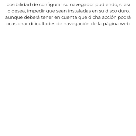
posibilidad de configurar su navegador pudiendo, si así
lo desea, impedir que sean instaladas en su disco duro,
aunque deberá tener en cuenta que dicha acción podrá
ocasionar dificultades de navegación de la página web
Adresse:
Av. del Maresme, 5 - El Masnou
SUIVEZ NOUS SUR
CONTACT
Du lundi au vendredi, de 8h30 à 15h.
Les mardis et jeudis, de 16h à 19h.
Fermé les jours fériés
934 393 699
Whatsapp:
678 166 373
info@sumemelmasnou.cat