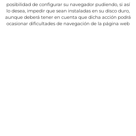
posibilidad de configurar su navegador pudiendo, si así
lo desea, impedir que sean instaladas en su disco duro,
aunque deberá tener en cuenta que dicha acción podrá
ocasionar dificultades de navegación de la página web
Adresse:
Av. del Maresme, 5 - El Masnou
SUIVEZ NOUS SUR
CONTACT
Du lundi au vendredi, de 8h30 à 15h.
Les mardis et jeudis, de 16h à 19h.
Fermé les jours fériés
934 393 699
Whatsapp:
678 166 373
info@sumemelmasnou.cat