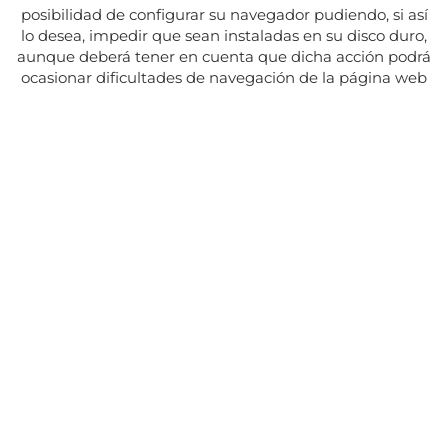
posibilidad de configurar su navegador pudiendo, si así
lo desea, impedir que sean instaladas en su disco duro,
aunque deberá tener en cuenta que dicha acción podrá
ocasionar dificultades de navegación de la página web
Adresse:
Av. del Maresme, 5 - El Masnou
SUIVEZ NOUS SUR
CONTACT
Du lundi au vendredi, de 8h30 à 15h.
Les mardis et jeudis, de 16h à 19h.
Fermé les jours fériés
934 393 699
Whatsapp:
678 166 373
info@sumemelmasnou.cat