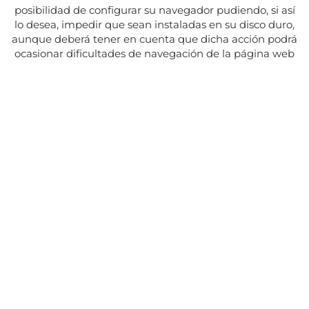
posibilidad de configurar su navegador pudiendo, si así
lo desea, impedir que sean instaladas en su disco duro,
aunque deberá tener en cuenta que dicha acción podrá
ocasionar dificultades de navegación de la página web
Adresse:
Av. del Maresme, 5 - El Masnou
SUIVEZ NOUS SUR
CONTACT
Du lundi au vendredi, de 8h30 à 15h.
Les mardis et jeudis, de 16h à 19h.
Fermé les jours fériés
934 393 699
Whatsapp:
678 166 373
info@sumemelmasnou.cat