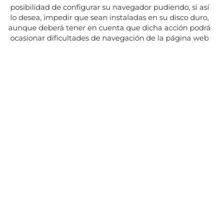
posibilidad de configurar su navegador pudiendo, si así
lo desea, impedir que sean instaladas en su disco duro,
aunque deberá tener en cuenta que dicha acción podrá
ocasionar dificultades de navegación de la página web
Adresse:
Av. del Maresme, 5 - El Masnou
SUIVEZ NOUS SUR
CONTACT
Du lundi au vendredi, de 8h30 à 15h.
Les mardis et jeudis, de 16h à 19h.
Fermé les jours fériés
934 393 699
Whatsapp:
678 166 373
info@sumemelmasnou.cat