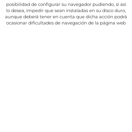
posibilidad de configurar su navegador pudiendo, si así
lo desea, impedir que sean instaladas en su disco duro,
aunque deberá tener en cuenta que dicha acción podrá
ocasionar dificultades de navegación de la página web
Adresse:
Av. del Maresme, 5 - El Masnou
SUIVEZ NOUS SUR
CONTACT
Du lundi au vendredi, de 8h30 à 15h.
Les mardis et jeudis, de 16h à 19h.
Fermé les jours fériés
934 393 699
Whatsapp:
678 166 373
info@sumemelmasnou.cat