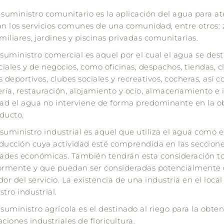
 suministro comunitario es la aplicación del agua para a
an los servicios comunes de una comunidad, entre otros: 
miliares, jardines y piscinas privadas comunitarias.
l suministro comercial es aquel por el cual el agua se des
iales y de negocios, como oficinas, despachos, tiendas, cl
s deportivos, clubes sociales y recreativos, cocheras, así
ería, restauración, alojamiento y ocio, almacenamiento e i
dad el agua no interviene de forma predominante en la 
ducto.
 suministro industrial es aquel que utiliza el agua como 
ducción cuya actividad esté comprendida en las secciones 
dades económicas. También tendrán esta consideración t
ormente y que puedan ser consideradas potencialmente 
or del servicio. La existencia de una industria en el local
tro industrial.
suministro agrícola es el destinado al riego para la obten
ciones industriales de floricultura.