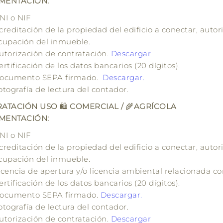
MENTACIÓN:
NI o NIF
creditación de la propiedad del edificio a conectar, autori
cupación del inmueble.
utorización de
contratación
.
Descargar
ertificación de los datos bancarios (20 dígitos).
ocumento SEPA firmado.
Descargar.
otografía de lectura del contador.
RATACIÓN USO
🛍️
COMERCIAL /
🌾
AGRÍCOLA
MENTACIÓN:
NI o NIF
creditación de la propiedad del edificio a conectar, autori
cupación del inmueble.
icencia de apertura y/o licencia ambiental relacionada con
ertificación de los datos bancarios (20 dígitos).
ocumento SEPA firmado.
Descargar.
otografía de lectura del contador.
utorización de
contratación
.
Descargar