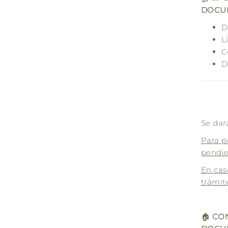
DOCU
D
L
C
D
Se dar
Para p
pendie
En cas
trámit
🏠
CON