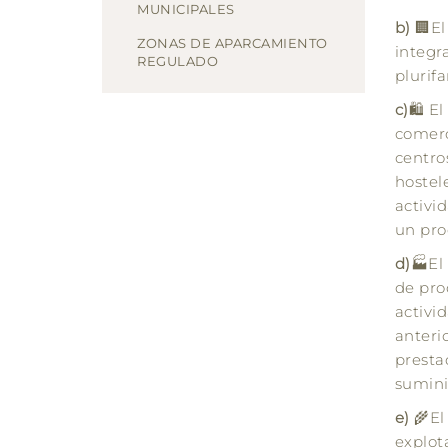
MUNICIPALES
b)
🏢El
ZONAS DE APARCAMIENTO
integr
REGULADO
plurifa
c)
🛍️ E
comerc
centro
hostel
activi
un pro
d)
🏭El
de pro
activi
anteri
prestad
suminis
e)
🌾El 
explota