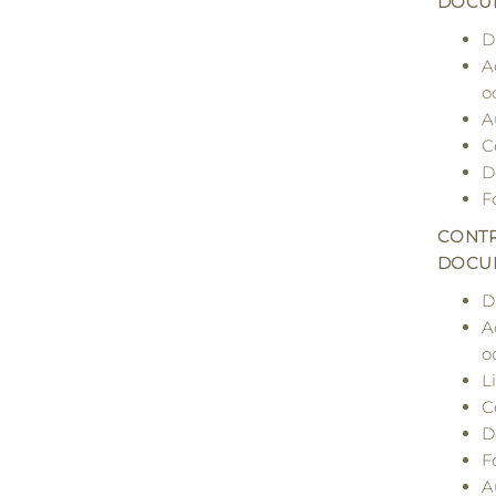
DOCU
D
A
o
A
C
D
F
CONT
DOCU
D
A
o
L
C
D
F
A