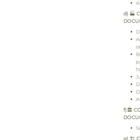
A
d)
🏭
C
DOCU
D
A
o
B
p
h
J
D
D
A
f)
🏛️
CO
DOCU
S
g)
🏗️
C