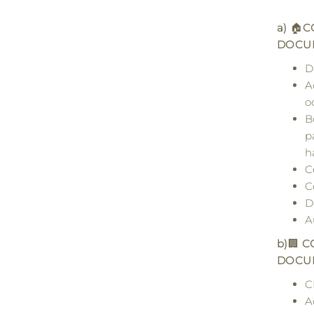
a)
🏠
C
DOCU
D
A
o
B
p
h
C
C
D
A
b)
🏢
CO
DOCU
C
A