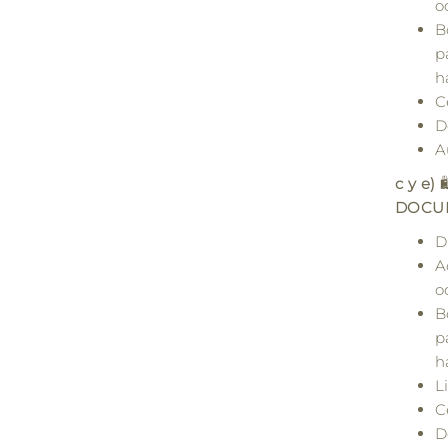
o
B
p
h
C
D
A
c y e)

DOCU
D
A
o
B
p
h
L
C
D