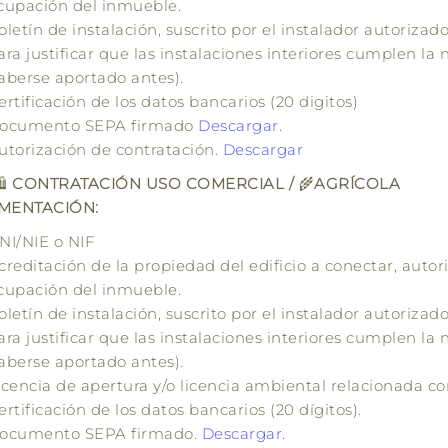
cupación del inmueble.
oletín de instalación, suscrito por el instalador autoriza
ara justificar que las instalaciones interiores cumplen la
aberse aportado antes).
ertificación de los datos bancarios (20 digitos)
ocumento SEPA firmado
Descargar.
utorización de
contratación
.
Descargar
️
CONTRATACIÓN USO COMERCIAL /
🌾
AGRÍCOLA
MENTACIÓN:
NI/NIE o NIF
creditación de la propiedad del edificio a conectar, autori
cupación del inmueble.
oletín de instalación, suscrito por el instalador autoriza
ara justificar que las instalaciones interiores cumplen la
aberse aportado antes).
icencia de apertura y/o licencia ambiental relacionada con
ertificación de los datos bancarios (20 dígitos).
ocumento SEPA firmado.
Descargar.