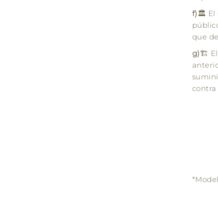
f)
🏛️ E
públic
que de
g)
🏗️ 
anteri
suminis
contra 
*Model