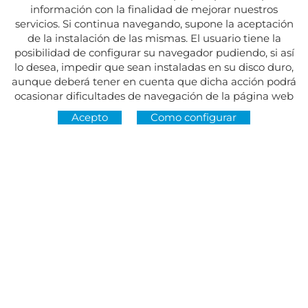
información con la finalidad de mejorar nuestros
servicios. Si continua navegando, supone la aceptación
de la instalación de las mismas. El usuario tiene la
posibilidad de configurar su navegador pudiendo, si así
lo desea, impedir que sean instaladas en su disco duro,
aunque deberá tener en cuenta que dicha acción podrá
ocasionar dificultades de navegación de la página web
Acepto
Como configurar
Dirección:
Av. del Maresme, 5 - El Masnou
SÍGUENOS EN
CONTACTO
De lunes a viernes, de 8.30 a 15 h
Martes y jueves, de 16 a 19 h.
Festivos cerrado
934 393 699
Whatsapp:
678 166 373