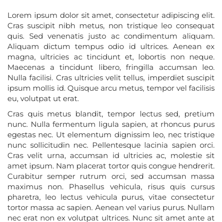
Lorem ipsum dolor sit amet, consectetur adipiscing elit.
Cras suscipit nibh metus, non tristique leo consequat
quis. Sed venenatis justo ac condimentum aliquam.
Aliquam dictum tempus odio id ultrices. Aenean ex
magna, ultricies ac tincidunt et, lobortis non neque.
Maecenas a tincidunt libero, fringilla accumsan leo.
Nulla facilisi. Cras ultricies velit tellus, imperdiet suscipit
ipsum mollis id. Quisque arcu metus, tempor vel facilisis
eu, volutpat ut erat.
Cras quis metus blandit, tempor lectus sed, pretium
nunc. Nulla fermentum ligula sapien, at rhoncus purus
egestas nec. Ut elementum dignissim leo, nec tristique
nunc sollicitudin nec. Pellentesque lacinia sapien orci.
Cras velit urna, accumsan id ultricies ac, molestie sit
amet ipsum. Nam placerat tortor quis congue hendrerit.
Curabitur semper rutrum orci, sed accumsan massa
maximus non. Phasellus vehicula, risus quis cursus
pharetra, leo lectus vehicula purus, vitae consectetur
tortor massa ac sapien. Aenean vel varius purus. Nullam
nec erat non ex volutpat ultrices. Nunc sit amet ante at