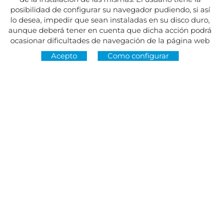
posibilidad de configurar su navegador pudiendo, si así
lo desea, impedir que sean instaladas en su disco duro,
aunque deberá tener en cuenta que dicha acción podrá
ocasionar dificultades de navegación de la página web
Acepto
Como configurar
Dirección:
Av. del Maresme, 5 - El Masnou
SÍGUENOS EN
CONTACTO
De lunes a viernes, de 8.30 a 15 h
Martes y jueves, de 16 a 19 h.
Festivos cerrado
934 393 699
Whatsapp:
678 166 373
info@sumemelmasnou.cat