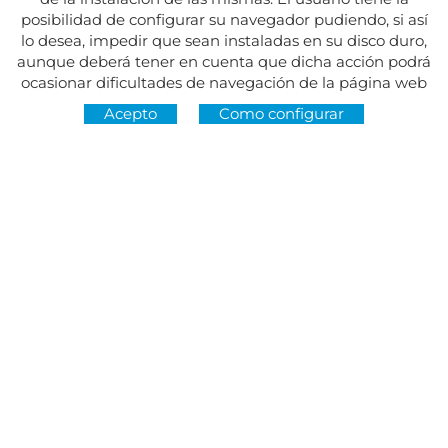
posibilidad de configurar su navegador pudiendo, si así
lo desea, impedir que sean instaladas en su disco duro,
aunque deberá tener en cuenta que dicha acción podrá
ocasionar dificultades de navegación de la página web
Acepto
Como configurar
Dirección:
Av. del Maresme, 5 - El Masnou
SÍGUENOS EN
CONTACTO
De lunes a viernes, de 8.30 a 15 h
Martes y jueves, de 16 a 19 h.
Festivos cerrado
934 393 699
Whatsapp:
678 166 373
info@sumemelmasnou.cat