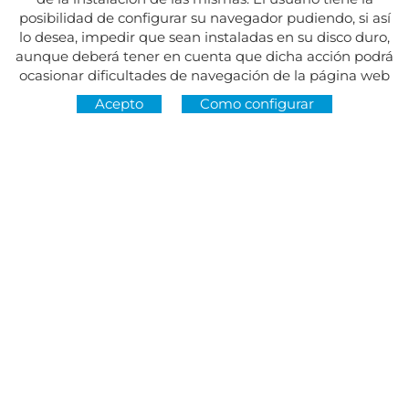
posibilidad de configurar su navegador pudiendo, si así
lo desea, impedir que sean instaladas en su disco duro,
aunque deberá tener en cuenta que dicha acción podrá
ocasionar dificultades de navegación de la página web
Acepto
Como configurar
Dirección:
Av. del Maresme, 5 - El Masnou
SÍGUENOS EN
CONTACTO
De lunes a viernes, de 8.30 a 15 h
Martes y jueves, de 16 a 19 h.
Festivos cerrado
934 393 699
Whatsapp:
678 166 373
info@sumemelmasnou.cat