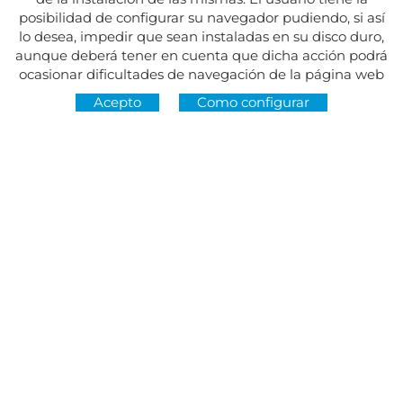
posibilidad de configurar su navegador pudiendo, si así
lo desea, impedir que sean instaladas en su disco duro,
aunque deberá tener en cuenta que dicha acción podrá
ocasionar dificultades de navegación de la página web
Acepto
Como configurar
Dirección:
Av. del Maresme, 5 - El Masnou
SÍGUENOS EN
CONTACTO
De lunes a viernes, de 8.30 a 15 h
Martes y jueves, de 16 a 19 h.
Festivos cerrado
934 393 699
Whatsapp:
678 166 373
info@sumemelmasnou.cat