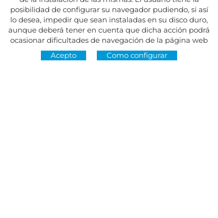
posibilidad de configurar su navegador pudiendo, si así
lo desea, impedir que sean instaladas en su disco duro,
aunque deberá tener en cuenta que dicha acción podrá
ocasionar dificultades de navegación de la página web
Acepto
Como configurar
Dirección:
Av. del Maresme, 5 - El Masnou
SÍGUENOS EN
CONTACTO
De lunes a viernes, de 8.30 a 15 h
Martes y jueves, de 16 a 19 h.
Festivos cerrado
934 393 699
Whatsapp:
678 166 373
info@sumemelmasnou.cat