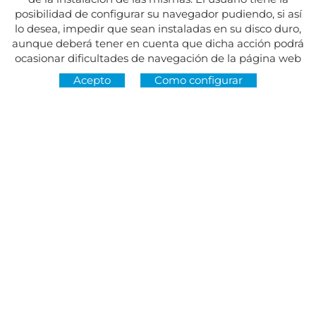
posibilidad de configurar su navegador pudiendo, si así
lo desea, impedir que sean instaladas en su disco duro,
aunque deberá tener en cuenta que dicha acción podrá
ocasionar dificultades de navegación de la página web
Acepto
Como configurar
Dirección:
Av. del Maresme, 5 - El Masnou
SÍGUENOS EN
CONTACTO
De lunes a viernes, de 8.30 a 15 h
Martes y jueves, de 16 a 19 h.
Festivos cerrado
934 393 699
Whatsapp:
678 166 373
info@sumemelmasnou.cat