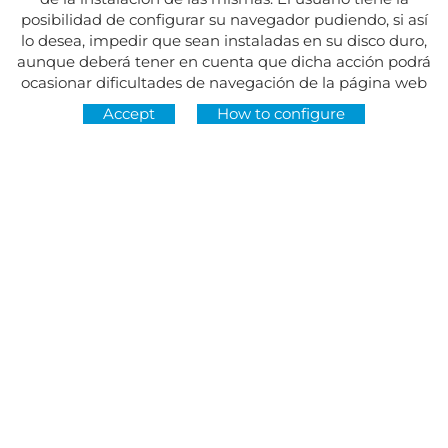
posibilidad de configurar su navegador pudiendo, si así
lo desea, impedir que sean instaladas en su disco duro,
aunque deberá tener en cuenta que dicha acción podrá
ocasionar dificultades de navegación de la página web
Accept
How to configure
Address:
Av. del Maresme, 5 - El Masnou
FOLLOW US AT
CONTACT
Monday to Friday, 8:30am to 3pm
Tuesdays and Thursdays, 4pm to 7pm
Closed on holidays
934 393 699
Whatsapp:
678 166 373
info@sumemelmasnou.cat