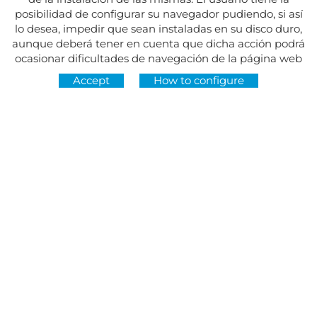
posibilidad de configurar su navegador pudiendo, si así
lo desea, impedir que sean instaladas en su disco duro,
aunque deberá tener en cuenta que dicha acción podrá
ocasionar dificultades de navegación de la página web
Accept
How to configure
Address:
Av. del Maresme, 5 - El Masnou
FOLLOW US AT
CONTACT
Monday to Friday, 8:30am to 3pm
Tuesdays and Thursdays, 4pm to 7pm
Closed on holidays
934 393 699
Whatsapp:
678 166 373
info@sumemelmasnou.cat