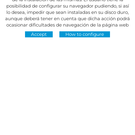
posibilidad de configurar su navegador pudiendo, si así
lo desea, impedir que sean instaladas en su disco duro,
aunque deberá tener en cuenta que dicha acción podrá
ocasionar dificultades de navegación de la página web
Accept
How to configure
Address:
Av. del Maresme, 5 - El Masnou
FOLLOW US AT
CONTACT
Monday to Friday, 8:30am to 3pm
Tuesdays and Thursdays, 4pm to 7pm
Closed on holidays
934 393 699
Whatsapp:
678 166 373
info@sumemelmasnou.cat