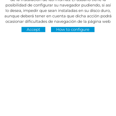
posibilidad de configurar su navegador pudiendo, si así
lo desea, impedir que sean instaladas en su disco duro,
aunque deberá tener en cuenta que dicha acción podrá
ocasionar dificultades de navegación de la página web
Accept
How to configure
Address:
Av. del Maresme, 5 - El Masnou
FOLLOW US AT
CONTACT
Monday to Friday, 8:30am to 3pm
Tuesdays and Thursdays, 4pm to 7pm
Closed on holidays
934 393 699
Whatsapp:
678 166 373
info@sumemelmasnou.cat