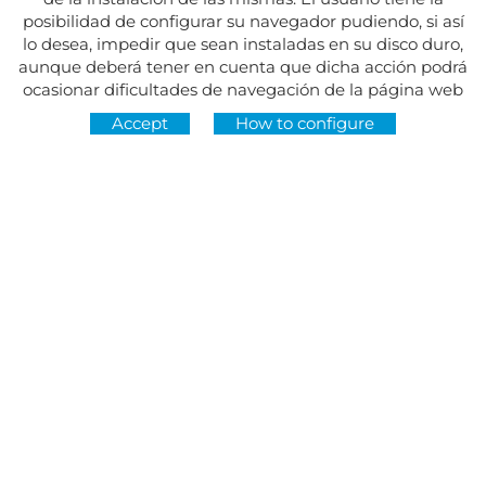
posibilidad de configurar su navegador pudiendo, si así
lo desea, impedir que sean instaladas en su disco duro,
aunque deberá tener en cuenta que dicha acción podrá
ocasionar dificultades de navegación de la página web
Accept
How to configure
Address:
Av. del Maresme, 5 - El Masnou
FOLLOW US AT
CONTACT
Monday to Friday, 8:30am to 3pm
Tuesdays and Thursdays, 4pm to 7pm
Closed on holidays
934 393 699
Whatsapp:
678 166 373
info@sumemelmasnou.cat