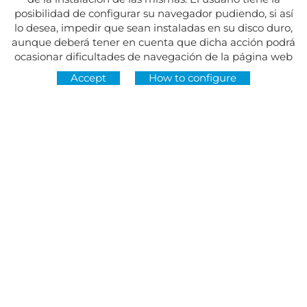
posibilidad de configurar su navegador pudiendo, si así
lo desea, impedir que sean instaladas en su disco duro,
aunque deberá tener en cuenta que dicha acción podrá
ocasionar dificultades de navegación de la página web
Accept
How to configure
Address:
Av. del Maresme, 5 - El Masnou
FOLLOW US AT
CONTACT
Monday to Friday, 8:30am to 3pm
Tuesdays and Thursdays, 4pm to 7pm
Closed on holidays
934 393 699
Whatsapp:
678 166 373
info@sumemelmasnou.cat