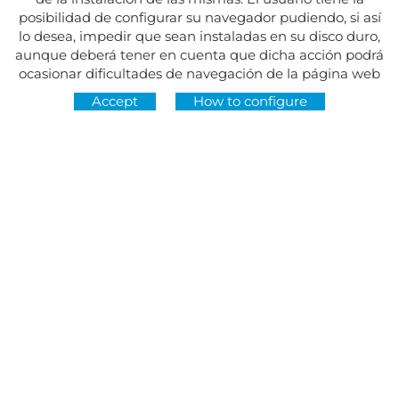
posibilidad de configurar su navegador pudiendo, si así
lo desea, impedir que sean instaladas en su disco duro,
aunque deberá tener en cuenta que dicha acción podrá
ocasionar dificultades de navegación de la página web
Accept
How to configure
Address:
Av. del Maresme, 5 - El Masnou
FOLLOW US AT
CONTACT
Monday to Friday, 8:30am to 3pm
Tuesdays and Thursdays, 4pm to 7pm
Closed on holidays
934 393 699
Whatsapp:
678 166 373
info@sumemelmasnou.cat