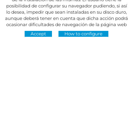
posibilidad de configurar su navegador pudiendo, si así
lo desea, impedir que sean instaladas en su disco duro,
aunque deberá tener en cuenta que dicha acción podrá
ocasionar dificultades de navegación de la página web
Accept
How to configure
Address:
Av. del Maresme, 5 - El Masnou
FOLLOW US AT
CONTACT
Monday to Friday, 8:30am to 3pm
Tuesdays and Thursdays, 4pm to 7pm
Closed on holidays
934 393 699
Whatsapp:
678 166 373
info@sumemelmasnou.cat