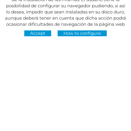
posibilidad de configurar su navegador pudiendo, si así
lo desea, impedir que sean instaladas en su disco duro,
aunque deberá tener en cuenta que dicha acción podrá
ocasionar dificultades de navegación de la página web
Accept
How to configure
Address:
Av. del Maresme, 5 - El Masnou
FOLLOW US AT
CONTACT
Monday to Friday, 8:30am to 3pm
Tuesdays and Thursdays, 4pm to 7pm
Closed on holidays
934 393 699
Whatsapp:
678 166 373
info@sumemelmasnou.cat