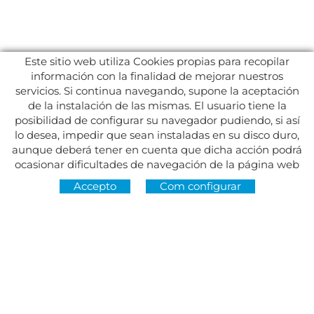
Este sitio web utiliza Cookies propias para recopilar
información con la finalidad de mejorar nuestros
servicios. Si continua navegando, supone la aceptación
de la instalación de las mismas. El usuario tiene la
posibilidad de configurar su navegador pudiendo, si así
lo desea, impedir que sean instaladas en su disco duro,
aunque deberá tener en cuenta que dicha acción podrá
ocasionar dificultades de navegación de la página web
Accepto
Com configurar
Adreça:
Av. del Maresme, 5 - El Masnou
SEGUEIX-NOS A
CONTACTE
De dilluns a divendres, de 8.30 a 15 h
Dimarts i dijous, de 16 a 19 h.