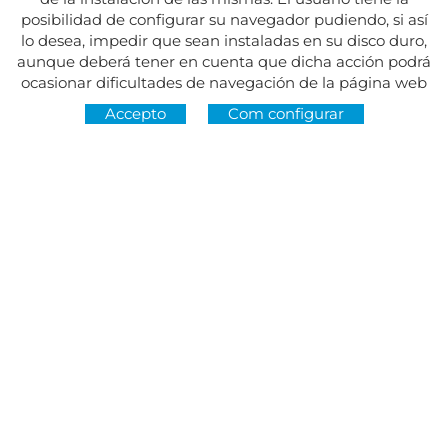
posibilidad de configurar su navegador pudiendo, si así
lo desea, impedir que sean instaladas en su disco duro,
aunque deberá tener en cuenta que dicha acción podrá
ocasionar dificultades de navegación de la página web
Accepto
Com configurar
Adreça:
Av. del Maresme, 5 - El Masnou
SEGUEIX-NOS A
CONTACTE
De dilluns a divendres, de 8.30 a 15 h
Dimarts i dijous, de 16 a 19 h.
Festius tancat.
934 393 699
Whatsapp:
678 166 373
info@sumemelmasnou.cat