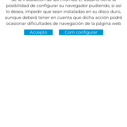
posibilidad de configurar su navegador pudiendo, si así
lo desea, impedir que sean instaladas en su disco duro,
aunque deberá tener en cuenta que dicha acción podrá
ocasionar dificultades de navegación de la página web
Accepto
Com configurar
Adreça:
Av. del Maresme, 5 - El Masnou
SEGUEIX-NOS A
CONTACTE
De dilluns a divendres, de 8.30 a 15 h
Dimarts i dijous, de 16 a 19 h.
Festius tancat.
934 393 699
Whatsapp:
678 166 373
info@sumemelmasnou.cat