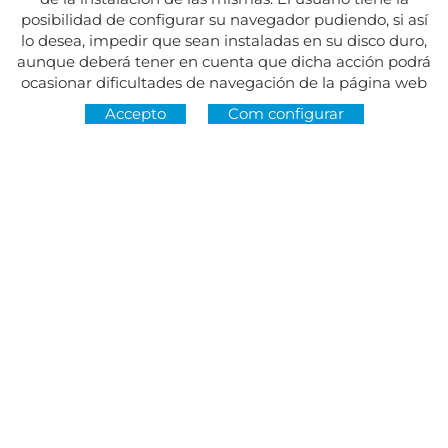
posibilidad de configurar su navegador pudiendo, si así
lo desea, impedir que sean instaladas en su disco duro,
aunque deberá tener en cuenta que dicha acción podrá
ocasionar dificultades de navegación de la página web
Accepto
Com configurar
Adreça:
Av. del Maresme, 5 - El Masnou
SEGUEIX-NOS A
CONTACTE
De dilluns a divendres, de 8.30 a 15 h
Dimarts i dijous, de 16 a 19 h.
Festius tancat.
934 393 699
Whatsapp:
678 166 373
info@sumemelmasnou.cat