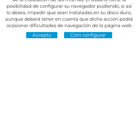
posibilidad de configurar su navegador pudiendo, si así
lo desea, impedir que sean instaladas en su disco duro,
aunque deberá tener en cuenta que dicha acción podrá
ocasionar dificultades de navegación de la página web
Accepto
Com configurar
Adreça:
Av. del Maresme, 5 - El Masnou
SEGUEIX-NOS A
CONTACTE
De dilluns a divendres, de 8.30 a 15 h
Dimarts i dijous, de 16 a 19 h.
Festius tancat.
934 393 699
Whatsapp:
678 166 373
info@sumemelmasnou.cat