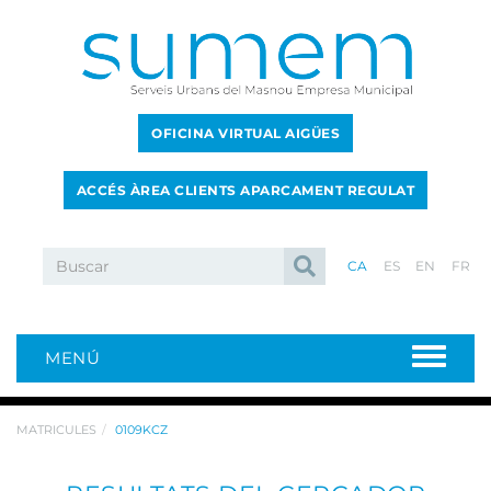
OFICINA VIRTUAL AIGÜES
ACCÉS ÀREA CLIENTS APARCAMENT REGULAT
CA
ES
EN
FR
MENÚ
MATRICULES
0109KCZ