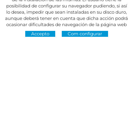
posibilidad de configurar su navegador pudiendo, si así
lo desea, impedir que sean instaladas en su disco duro,
aunque deberá tener en cuenta que dicha acción podrá
ocasionar dificultades de navegación de la página web
Accepto
Com configurar
Adreça:
Av. del Maresme, 5 - El Masnou
SEGUEIX-NOS A
CONTACTE
De dilluns a divendres, de 8.30 a 15 h
Dimarts i dijous, de 16 a 19 h.
Festius tancat.
934 393 699
Whatsapp:
678 166 373
info@sumemelmasnou.cat