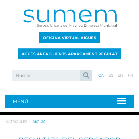
OFICINA VIRTUAL AIGÜES
ACCÉS ÀREA CLIENTS APARCAMENT REGULAT
CA
ES
EN
FR
MENÚ
MATRICULES
0101LJC