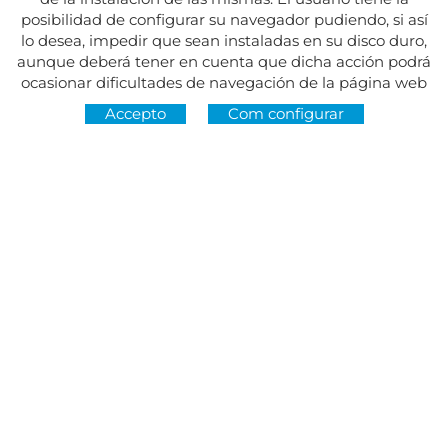
posibilidad de configurar su navegador pudiendo, si así
lo desea, impedir que sean instaladas en su disco duro,
aunque deberá tener en cuenta que dicha acción podrá
ocasionar dificultades de navegación de la página web
Accepto
Com configurar
Adreça:
Av. del Maresme, 5 - El Masnou
SEGUEIX-NOS A
CONTACTE
De dilluns a divendres, de 8.30 a 15 h
Dimarts i dijous, de 16 a 19 h.
Festius tancat.
934 393 699
Whatsapp:
678 166 373
info@sumemelmasnou.cat