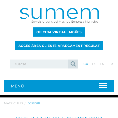
OFICINA VIRTUAL AIGÜES
ACCÉS ÀREA CLIENTS APARCAMENT REGULAT
CA
ES
EN
FR
MENÚ
MATRICULES
0052GRL